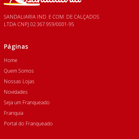
Boapace inauguraram a primeira unidade da rede
na região Sul em 2024. Apesar da preocupação
SANDALIARIA IND. E COM. DE CALÇADOS
inicial com o clima, o amplo mix de produtos, que
LTDA CNPJ 02.367.959/0001-95
inclui calçados fechados e acessórios, trouxe
segurança para o investimento. O bom
desempenho da operação levou à abertura de uma
Páginas
segunda loja em Capão da Canoa (RS), reforçando
a confiança das empreendedoras no modelo de
Home
negócio. Já em Curitiba (PR), a franqueada Viviane
Quem Somos
Borba de Almeida superou as dúvidas relacionadas
ao clima e conquistou resultados expressivos
Nossas Lojas
desde a inauguração da unidade, em outubro de
Novidades
2025. A loja registrou faturamento médio de R$ 60
mil mensais nos primeiros meses, chegando a R$
Seja um Franqueado
200 mil no período de Natal. Produtos como Crocs
Franquia
lideram as vendas durante todo o ano, inclusive no
Portal do Franqueado
inverno. Segundo Rodrigo Deotto, fundador e CEO
da Sandaliaria, o diferencial da rede está na
capacidade de adaptação. Além das sandálias, o